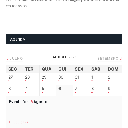
O Guimarães Pass nasceu em 2017 e chegou para facilitar a entrada
em todos os…
AGENDA
AGOSTO 2026
JULHO
SETEMBRO
SEG
TER
QUA
QUI
SEX
SAB
DOM
27
28
29
30
31
1
2
3
4
5
6
7
8
9
Events for
6
Agosto
Todo o Dia