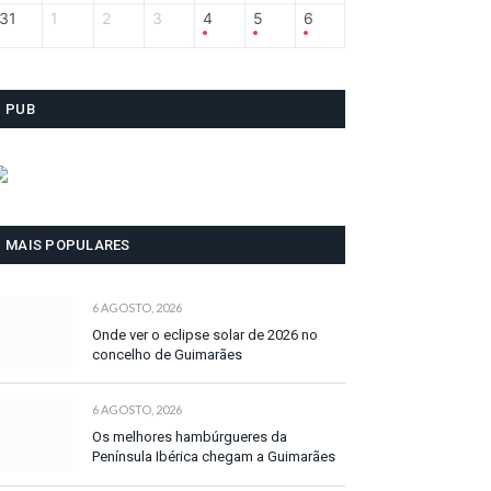
31
1
2
3
4
5
6
PUB
MAIS POPULARES
6 AGOSTO, 2026
Onde ver o eclipse solar de 2026 no
concelho de Guimarães
6 AGOSTO, 2026
Os melhores hambúrgueres da
Península Ibérica chegam a Guimarães