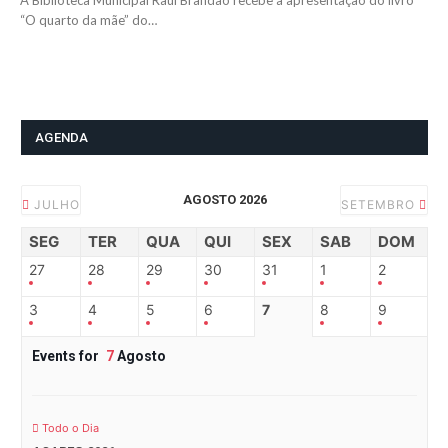
A Biblioteca Municipal Raúl Brandão recebe a apresentação do livro
“O quarto da mãe” do…
AGENDA
AGOSTO 2026
JULHO
SETEMBRO
SEG
TER
QUA
QUI
SEX
SAB
DOM
27
28
29
30
31
1
2
3
4
5
6
7
8
9
Events for
7
Agosto
Todo o Dia