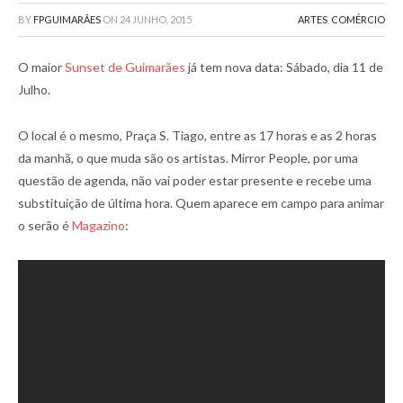
BY
FPGUIMARÃES
ON
24 JUNHO, 2015
ARTES
,
COMÉRCIO
O maior
Sunset de Guimarães
já tem nova data: Sábado, dia 11 de
Julho.
O local é o mesmo, Praça S. Tiago, entre as 17 horas e as 2 horas
da manhã, o que muda são os artistas. Mirror People, por uma
questão de agenda, não vai poder estar presente e recebe uma
substituição de última hora. Quem aparece em campo para animar
o serão é
Magazino
: