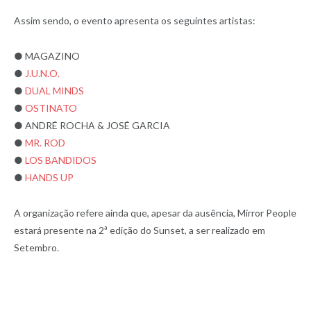
Assim sendo, o evento apresenta os seguintes artistas:
● MAGAZINO
●
J.U.N.O.
●
DUAL MINDS
●
OSTINATO
● ANDRÉ ROCHA & JOSÉ GARCIA
●
MR. ROD
●
LOS BANDIDOS
●
HANDS UP
A organização refere ainda que, apesar da ausência, Mirror People
estará presente na 2ª edição do Sunset, a ser realizado em
Setembro.