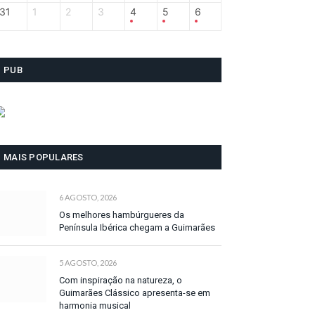
31
1
2
3
4
5
6
PUB
MAIS POPULARES
6 AGOSTO, 2026
Os melhores hambúrgueres da
Península Ibérica chegam a Guimarães
5 AGOSTO, 2026
Com inspiração na natureza, o
Guimarães Clássico apresenta-se em
harmonia musical