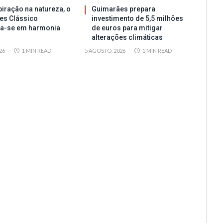
iração na natureza, o
Guimarães prepara
es Clássico
investimento de 5,5 milhões
ta-se em harmonia
de euros para mitigar
alterações climáticas
26
1 MIN READ
5 AGOSTO, 2026
1 MIN READ