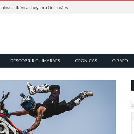
nínsula Ibérica chegam a Guimarães
DESCOBRIR GUIMARÃES
CRÓNICAS
O BAFO