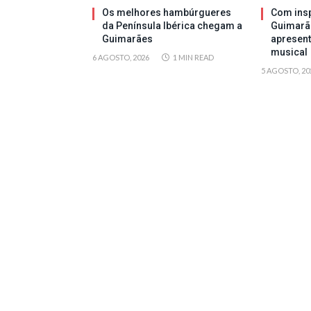
Os melhores hambúrgueres
Com insp
da Península Ibérica chegam a
Guimarã
Guimarães
apresen
musical
6 AGOSTO, 2026
1 MIN READ
5 AGOSTO, 20