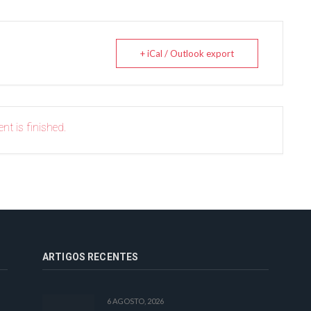
+ iCal / Outlook export
nt is finished.
ARTIGOS RECENTES
6 AGOSTO, 2026