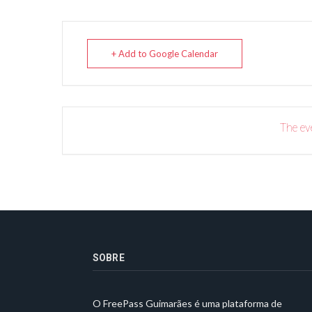
+ Add to Google Calendar
The eve
SOBRE
O FreePass Guimarães é uma plataforma de