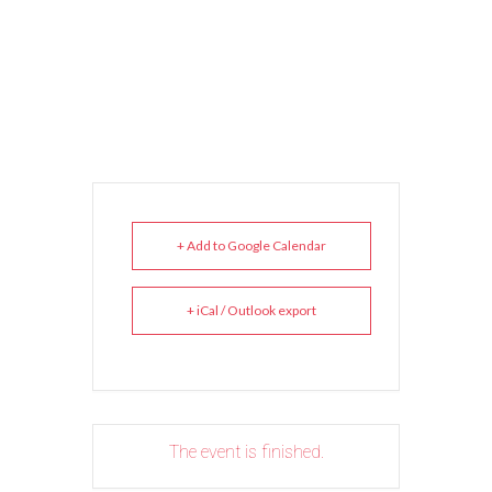
+ Add to Google Calendar
+ iCal / Outlook export
The event is finished.