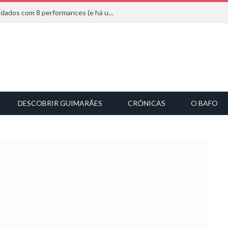
Mucho Flow alarga leque de convidados com 8 performances (e há uma saída)
DESCOBRIR GUIMARÃES
CRÓNICAS
O BAFO