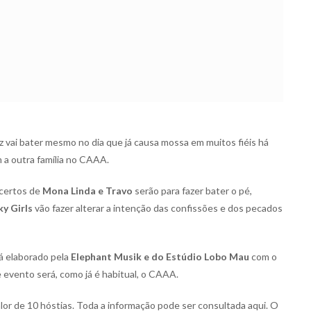
z vai bater mesmo no dia que já causa mossa em muitos fiéis há
 a outra família no CAAA.
ncertos de
Mona Linda e Travo
serão para fazer bater o pé,
y Girls
vão fazer alterar a intenção das confissões e dos pecados
á elaborado pela
Elephant Musik e do Estúdio Lobo Mau
com o
 evento será, como já é habitual, o CAAA.
lor de 10 hóstias. Toda a informação pode ser consultada aqui. O