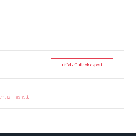
+ iCal / Outlook export
nt is finished.