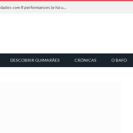
Mucho Flow alarga leque de convidados com 8 performances (e há uma saída)
DESCOBRIR GUIMARÃES
CRÓNICAS
O BAFO