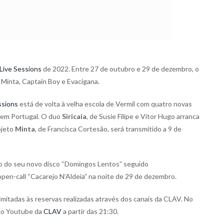
Live Sessions
de 2022. Entre 27 de outubro e 29 de dezembro, o
 Minta, Captain Boy e Evacigana.
ssions
está de volta à velha escola de Vermil com quatro novas
 em Portugal. O duo
Siricaia
, de Susie Filipe e Vítor Hugo arranca
ojeto
Minta
, de Francisca Cortesão, será transmitido a 9 de
o do seu novo disco “Domingos Lentos” seguido
en-call “Cacarejo N’Aldeia” na noite de 29 de dezembro.
limitadas às reservas realizadas através dos canais da CLAV. No
 do Youtube da
CLAV
a partir das 21:30.