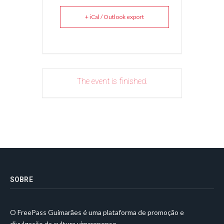
+ iCal / Outlook export
The event is finished.
SOBRE
O FreePass Guimarães é uma plataforma de promoção e
divulgação da cultura vimaranense.