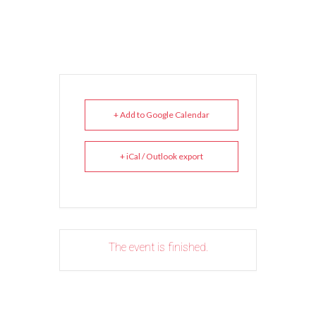
+ Add to Google Calendar
+ iCal / Outlook export
The event is finished.