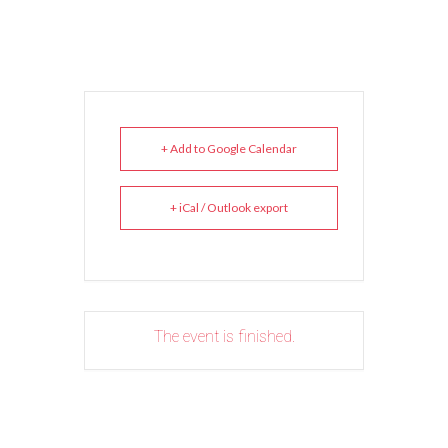
+ Add to Google Calendar
+ iCal / Outlook export
The event is finished.