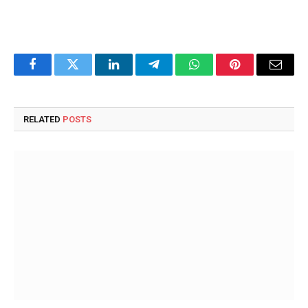
Facebook
Twitter
LinkedIn
Telegram
WhatsApp
Pinterest
Email
RELATED
POSTS