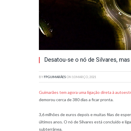
Desatou-se o nó de Silvares, mas 
BY
FPGUIMARÃES
ON
10 MARÇO, 2021
Guimarães tem agora uma ligação direta à autoest
demorou cerca de 380 dias a ficar pronta.
3,6 milhões de euros depois e muitas filas de espe
últimos anos. O nó de Silvares está concluído e liga
subterrânea.