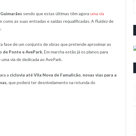
e Guimarães
sendo que estas últimas têm agora
uma via
im como as suas entradas e saídas requalificadas. A fluidez de
.
ra fase de um conjunto de obras que pretende aproximar as
oão de Ponte e AvePark
. Em marcha estão já os planos para
 uma via de dedicada ao AvePark.
ara a
ciclovia até Vila Nova de Famalicão
,
novas vias para a
ovas
, que poderá ter desnivelamento na rotunda do