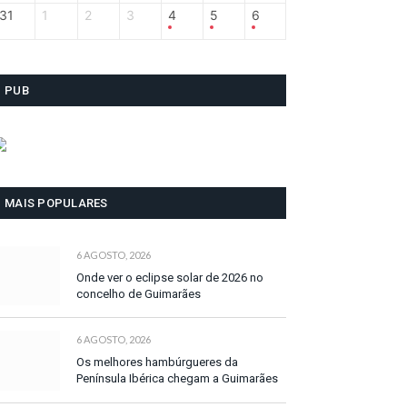
31
1
2
3
4
5
6
PUB
MAIS POPULARES
6 AGOSTO, 2026
Onde ver o eclipse solar de 2026 no
concelho de Guimarães
6 AGOSTO, 2026
Os melhores hambúrgueres da
Península Ibérica chegam a Guimarães