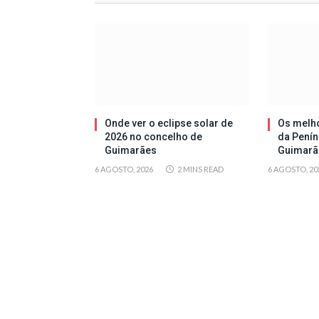
Onde ver o eclipse solar de
Os melh
2026 no concelho de
da Penín
Guimarães
Guimarã
6 AGOSTO, 2026
2 MINS READ
6 AGOSTO, 20