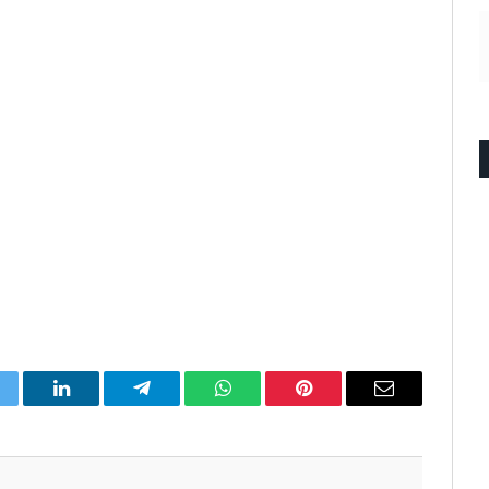
itter
LinkedIn
Telegram
WhatsApp
Pinterest
Email