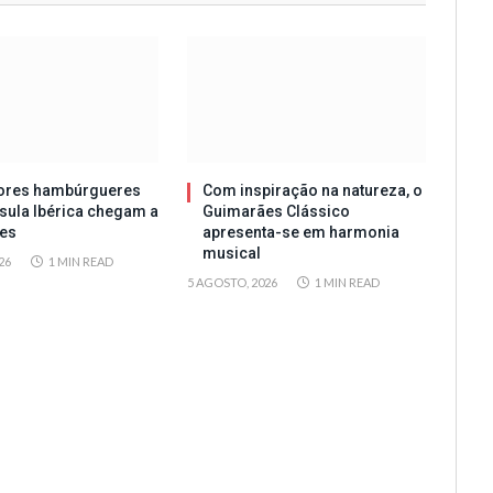
ores hambúrgueres
Com inspiração na natureza, o
sula Ibérica chegam a
Guimarães Clássico
es
apresenta-se em harmonia
musical
26
1 MIN READ
5 AGOSTO, 2026
1 MIN READ