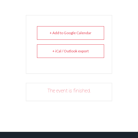
+ Add to Google Calendar
+ iCal / Outlook export
The event is finished.