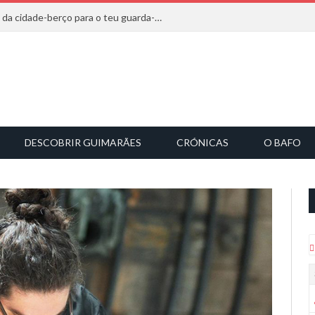
20 marcas que saem diretamente da cidade-berço para o teu guarda-roupa
DESCOBRIR GUIMARÃES
CRÓNICAS
O BAFO