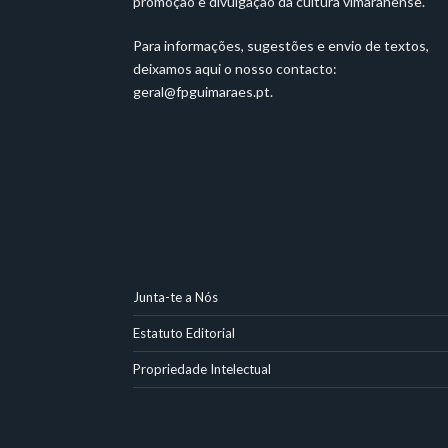
promoção e divulgação da cultura vimaranense.
Para informações, sugestões e envio de textos,
deixamos aqui o nosso contacto:
geral@fpguimaraes.pt
.
Junta-te a Nós
Estatuto Editorial
Propriedade Intelectual