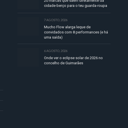
20 marcas que saem diretamente da
cidade-berço para o teu guarda-roupa
7 AGOSTO, 2026
Mucho Flow alarga leque de
convidados com 8 performances (e há
uma saída)
6 AGOSTO, 2026
Onde ver o eclipse solar de 2026 no
concelho de Guimarães