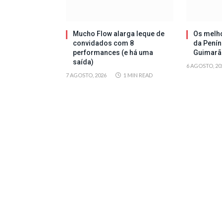
Mucho Flow alarga leque de
Os melh
convidados com 8
da Penín
performances (e há uma
Guimarã
saída)
6 AGOSTO, 20
7 AGOSTO, 2026
1 MIN READ