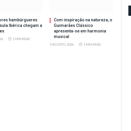
ores hambúrgueres
Com inspiração na natureza, o
sula Ibérica chegam a
Guimarães Clássico
es
apresenta-se em harmonia
musical
26
1 MIN READ
5 AGOSTO, 2026
1 MIN READ