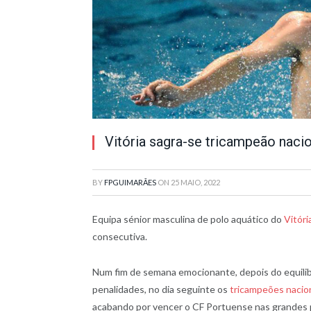
Vitória sagra-se tricampeão naci
BY
FPGUIMARÃES
ON
25 MAIO, 2022
Equipa sénior masculina de polo aquático do
Vitóri
consecutiva.
Num fim de semana emocionante, depois do equilibr
penalidades, no dia seguinte os
tricampeões nacio
acabando por vencer o CF Portuense nas grandes p