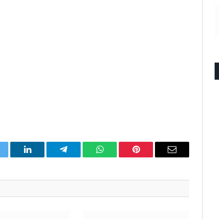
itter
LinkedIn
Telegram
WhatsApp
Pinterest
Email