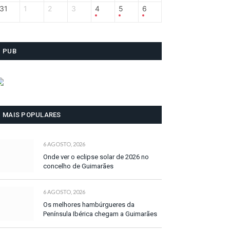
31
1
2
3
4
5
6
PUB
MAIS POPULARES
6 AGOSTO, 2026
Onde ver o eclipse solar de 2026 no
concelho de Guimarães
6 AGOSTO, 2026
Os melhores hambúrgueres da
Península Ibérica chegam a Guimarães