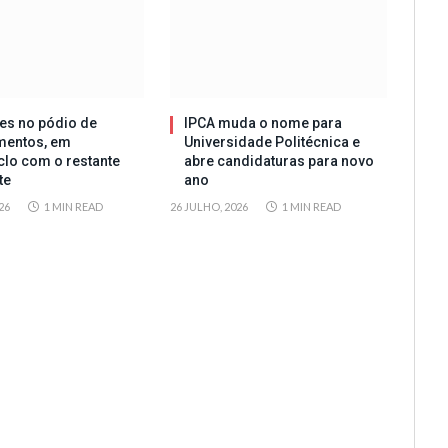
es no pódio de
IPCA muda o nome para
mentos, em
Universidade Politécnica e
clo com o restante
abre candidaturas para novo
te
ano
26
1 MIN READ
26 JULHO, 2026
1 MIN READ