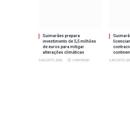
Guimarães prepara
Guimarã
investimento de 5,5 milhões
licencia
de euros para mitigar
contraci
alterações climáticas
continen
5 AGOSTO, 2026
1 MIN READ
1 AGOSTO, 20