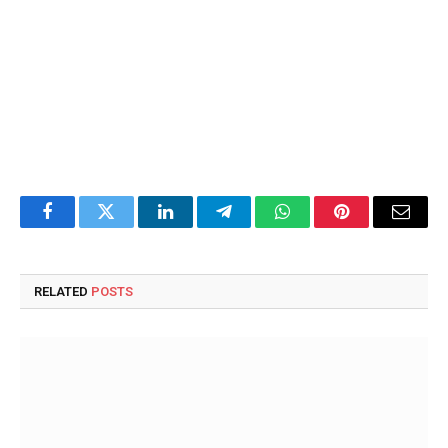
Facebook
Twitter
LinkedIn
Telegram
WhatsApp
Pinterest
Email
RELATED
POSTS