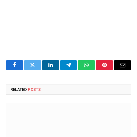
Facebook
Twitter
LinkedIn
Telegram
WhatsApp
Pinterest
Email
RELATED
POSTS