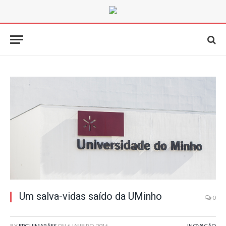
Um salva-vidas saído da UMinho
0
BY
FPGUIMARÃES
ON
6 JANEIRO, 2016
INOVAÇÃO