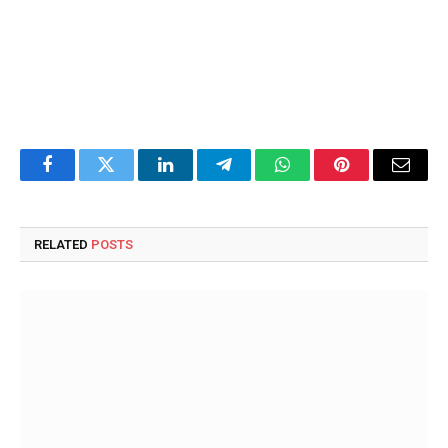
Facebook
Twitter
LinkedIn
Telegram
WhatsApp
Pinterest
Email
RELATED
POSTS