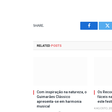
SHARE.
Facebook
Tw
RELATED
POSTS
Com inspiração na natureza, o
Os Reco
Guimarães Clássico
fáceis n
apresenta-se em harmonia
este fes
musical
4 AGOSTO, 20