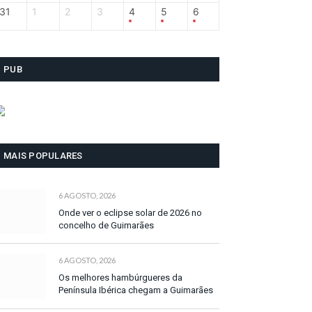
31
1
2
3
4
5
6
PUB
MAIS POPULARES
6 AGOSTO, 2026
Onde ver o eclipse solar de 2026 no
concelho de Guimarães
6 AGOSTO, 2026
Os melhores hambúrgueres da
Península Ibérica chegam a Guimarães