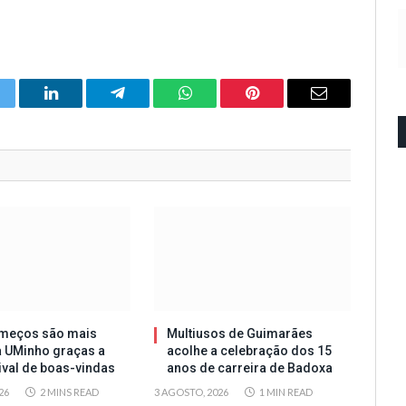
itter
LinkedIn
Telegram
WhatsApp
Pinterest
Email
meços são mais
Multiusos de Guimarães
a UMinho graças a
acolhe a celebração dos 15
tival de boas-vindas
anos de carreira de Badoxa
26
2 MINS READ
3 AGOSTO, 2026
1 MIN READ