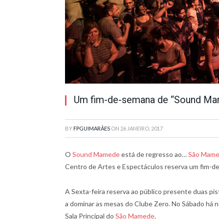
Um fim-de-semana de “Sound M
BY
FPGUIMARÃES
ON
26 JANEIRO, 2017
O
Sound Mamede
está de regresso ao…
São Mam
Centro de Artes e Espectáculos reserva um fim-de-
A Sexta-feira reserva ao público presente duas pi
a dominar as mesas do Clube Zero. No Sábado há
Sala Principal do
São Mamede
.