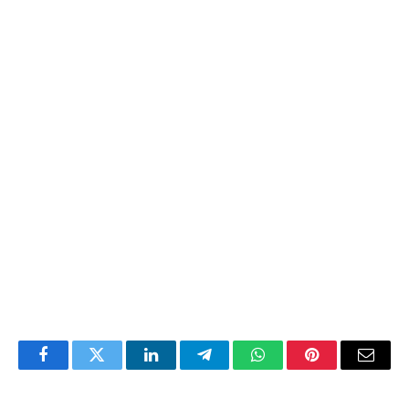
Facebook
Twitter
LinkedIn
Telegram
WhatsApp
Pinterest
Email