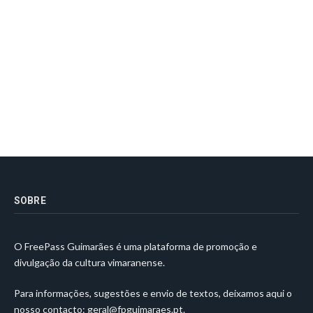
SOBRE
O FreePass Guimarães é uma plataforma de promoção e
divulgação da cultura vimaranense.
Para informações, sugestões e envio de textos, deixamos aqui o
nosso contacto:
geral@fpguimaraes.pt
.