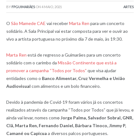
BY
FPGUIMARÃES
ON
4 MAIO, 2021
ARTES
O
São Mamede CAE
vai receber
Marta Ren
para um concerto
solidário. A Sala Principal vai estar composta para ver e ouvir ao
vivo a artista portuguesa no próximo dia 7 de maio, às 19:30.
Marta Ren
está de regresso a Guimarães para um concerto
solidário com o carimbo da
Missão Continente que está a
promover a campanha “Todos por Todos”
que visa ajudar
entidades como o
Banco Alimentar, Cruz Vermelha e União
Audiovisual
com alimentos e um bolo financeiro.
Devido à pandemia de Covid-19 foram vários já os concertos
realizados através da campanha “Todos por Todos” que já levou, e
ainda vai levar, nomes com
o Jorge Palma, Salvador Sobral, GNR,
Clã, Marta Ren, Fernando Daniel, Bárbara Tinoco, Jimmy P,
Camané ou Capicua
a diversos palcos portugueses.