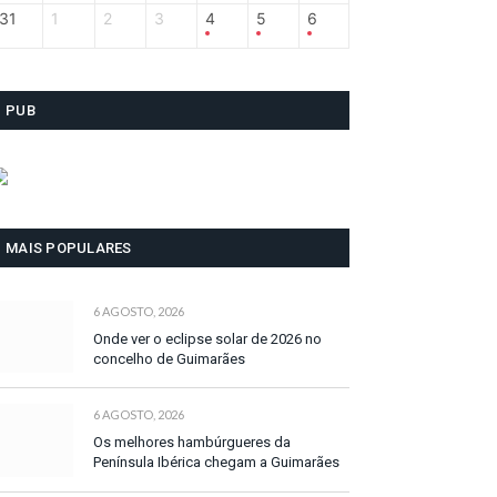
31
1
2
3
4
5
6
PUB
MAIS POPULARES
6 AGOSTO, 2026
Onde ver o eclipse solar de 2026 no
concelho de Guimarães
6 AGOSTO, 2026
Os melhores hambúrgueres da
Península Ibérica chegam a Guimarães