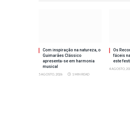
Com inspiração na natureza, o
Os Reco
Guimarães Clássico
fáceis n
apresenta-se em harmonia
este fes
musical
4 AGOSTO, 20
5 AGOSTO, 2026
1 MIN READ