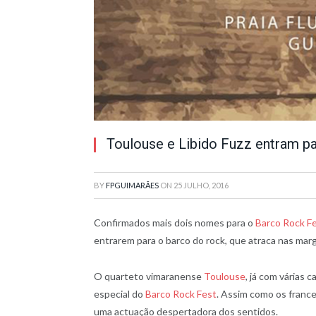
Toulouse e Libido Fuzz entram p
BY
FPGUIMARÃES
ON
25 JULHO, 2016
Confirmados mais dois nomes para o
Barco Rock F
entrarem para o barco do rock, que atraca nas marg
O quarteto vimaranense
Toulouse
, já com várias 
especial do
Barco Rock Fest
. Assim como os franc
uma actuação despertadora dos sentidos.