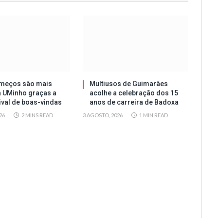
meços são mais
Multiusos de Guimarães
a UMinho graças a
acolhe a celebração dos 15
tival de boas-vindas
anos de carreira de Badoxa
26
2 MINS READ
3 AGOSTO, 2026
1 MIN READ