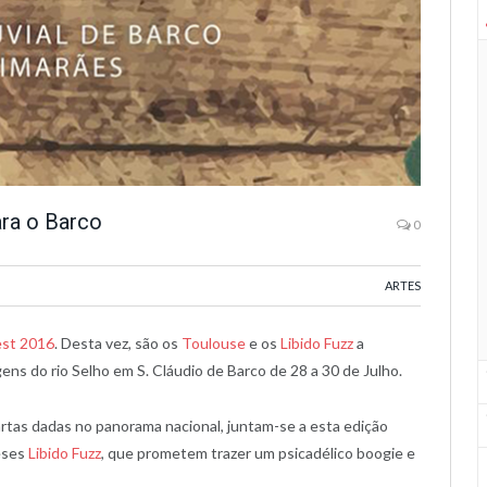
ara o Barco
0
ARTES
est 2016
. Desta vez, são os
Toulouse
e os
Libido Fuzz
a
ens do rio Selho em S. Cláudio de Barco de 28 a 30 de Julho.
cartas dadas no panorama nacional, juntam-se a esta edição
eses
Libido Fuzz
, que prometem trazer um psicadélico boogie e