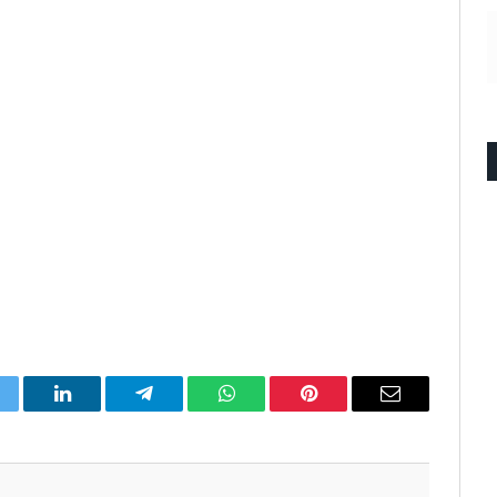
itter
LinkedIn
Telegram
WhatsApp
Pinterest
Email