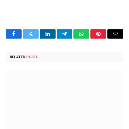
Facebook
Twitter
LinkedIn
Telegram
WhatsApp
Pinterest
Email
RELATED
POSTS