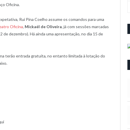
ço Oficina.
 expetativa, Rui Pina Coelho assume os comandos para uma
eatro Oficina
,
Mickaël de Oliveira
, já com sessões marcadas
12 de dezembro). Há ainda uma apresentação, no dia 15 de
na terão entrada gratuita, no entanto limitada à lotação do
ixo.
qui