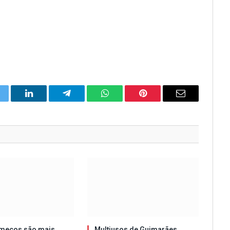
itter
LinkedIn
Telegram
WhatsApp
Pinterest
Email
meços são mais
Multiusos de Guimarães