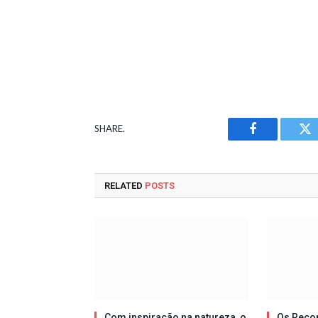
SHARE.
Facebook
Tw
RELATED
POSTS
Com inspiração na natureza, o
Os Reco