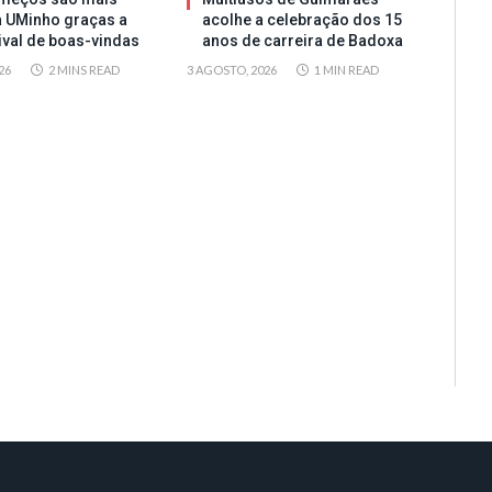
a UMinho graças a
acolhe a celebração dos 15
tival de boas-vindas
anos de carreira de Badoxa
26
2 MINS READ
3 AGOSTO, 2026
1 MIN READ