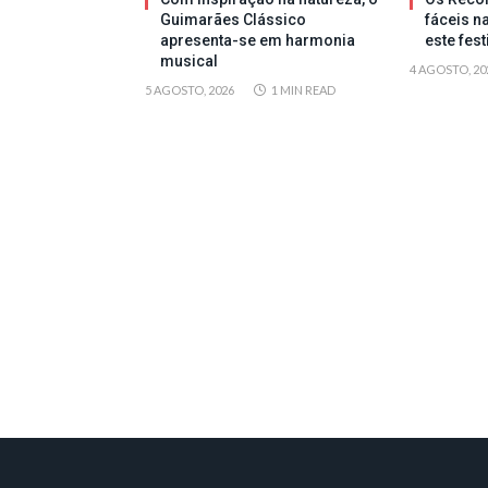
Guimarães Clássico
fáceis n
apresenta-se em harmonia
este fes
musical
4 AGOSTO, 20
5 AGOSTO, 2026
1 MIN READ