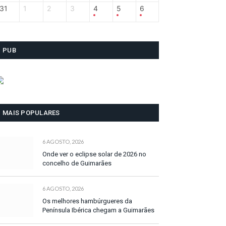
31
1
2
3
4
5
6
PUB
MAIS POPULARES
6 AGOSTO, 2026
Onde ver o eclipse solar de 2026 no
concelho de Guimarães
6 AGOSTO, 2026
Os melhores hambúrgueres da
Península Ibérica chegam a Guimarães