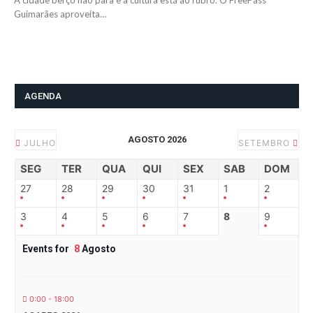
A cidade berço não para e a cultura está ao rubro. O FreePass
Guimarães aproveita…
AGENDA
AGOSTO 2026
JULHO
SETEMBRO
SEG
TER
QUA
QUI
SEX
SAB
DOM
27
28
29
30
31
1
2
3
4
5
6
7
8
9
Events for
8
Agosto
0:00 - 18:00