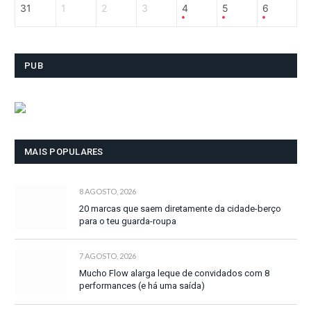
31
1
2
3
4
5
6
PUB
MAIS POPULARES
8 AGOSTO, 2026
20 marcas que saem diretamente da cidade-berço
para o teu guarda-roupa
7 AGOSTO, 2026
Mucho Flow alarga leque de convidados com 8
performances (e há uma saída)