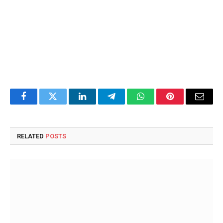
Facebook
Twitter
LinkedIn
Telegram
WhatsApp
Pinterest
Email
RELATED
POSTS