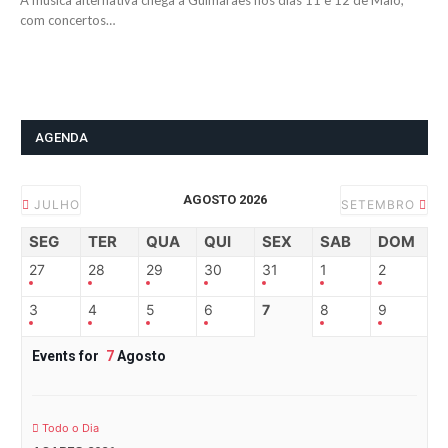
A música alternativa chega a Guimarães nos dias 11 e 12 de Maio,
com concertos…
AGENDA
AGOSTO 2026
JULHO
SETEMBRO
SEG
TER
QUA
QUI
SEX
SAB
DOM
27
28
29
30
31
1
2
3
4
5
6
7
8
9
Events for
7
Agosto
Todo o Dia