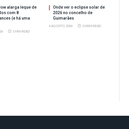
ow alarga leque de
Onde ver o eclipse solar de
dos com 8
2026 no concelho de
ances (e há uma
Guimarães
6 AGOSTO, 2026
2 MINS READ
26
1 MIN READ