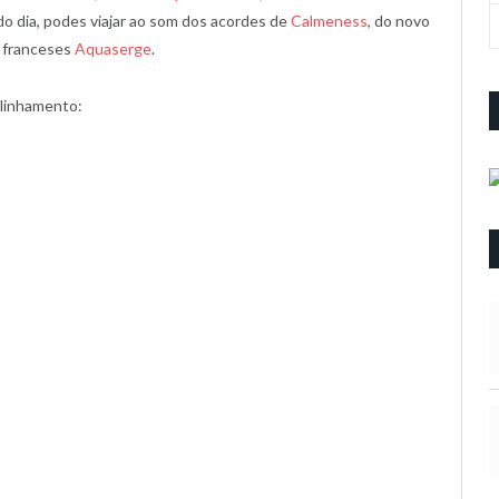
do dia, podes viajar ao som dos acordes de
Calmeness
, do novo
s franceses
Aquaserge
.
 alinhamento: