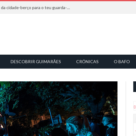
20 marcas que saem diretamente da cidade-berço para o teu guarda-roupa
DESCOBRIR GUIMARÃES
CRÓNICAS
O BAFO