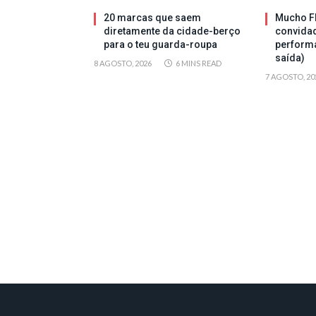
20 marcas que saem
Mucho Fl
diretamente da cidade-berço
convida
para o teu guarda-roupa
perform
saída)
8 AGOSTO, 2026
6 MINS READ
7 AGOSTO, 20