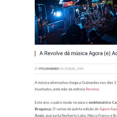
A Revolve dá música Agora (e) A
BY
FPGUIMARÃES
ON
30 ABRIL, 2018
A música alternativa chega a Guimarães nos dias 11
inusitados, pela mão da editora
Revolve
.
Este ano, o palco muda-se para o
emblemático
Ca
Bragança
. O cartaz da quinta edição do
Agora Aqu
Azuis
, que junta Norberto Lobo, Marco Franco e B