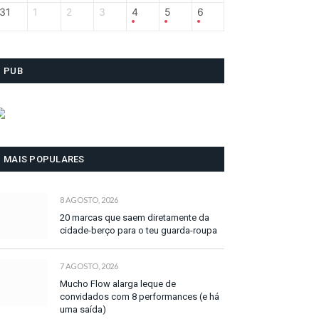
31
1
2
3
4
5
6
PUB
MAIS POPULARES
8 AGOSTO, 2026
20 marcas que saem diretamente da
cidade-berço para o teu guarda-roupa
7 AGOSTO, 2026
Mucho Flow alarga leque de
convidados com 8 performances (e há
uma saída)