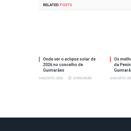
RELATED
POSTS
Onde ver o eclipse solar de
Os melh
2026 no concelho de
da Penín
Guimarães
Guimarã
6 AGOSTO, 2026
2 MINS READ
6 AGOSTO, 20