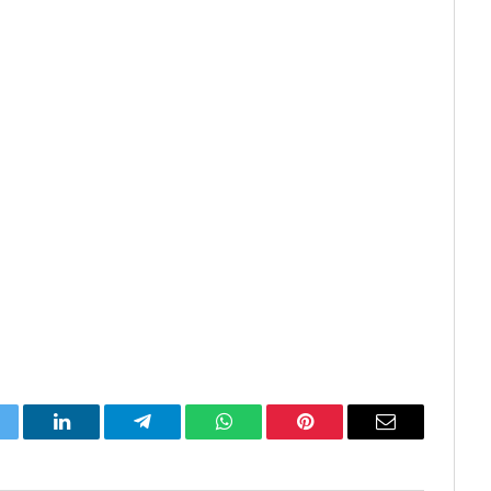
itter
LinkedIn
Telegram
WhatsApp
Pinterest
Email