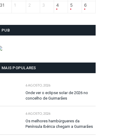
31
1
2
3
4
5
6
PUB
MAIS POPULARES
6 AGOSTO, 2026
Onde ver o eclipse solar de 2026 no
concelho de Guimarães
6 AGOSTO, 2026
Os melhores hambúrgueres da
Península Ibérica chegam a Guimarães