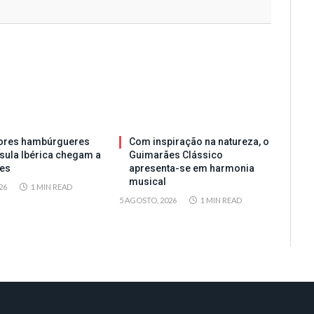
ores hambúrgueres
Com inspiração na natureza, o
sula Ibérica chegam a
Guimarães Clássico
es
apresenta-se em harmonia
musical
26
1 MIN READ
5 AGOSTO, 2026
1 MIN READ