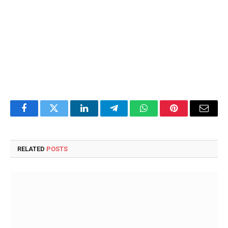
Facebook
Twitter
LinkedIn
Telegram
WhatsApp
Pinterest
Email
RELATED
POSTS