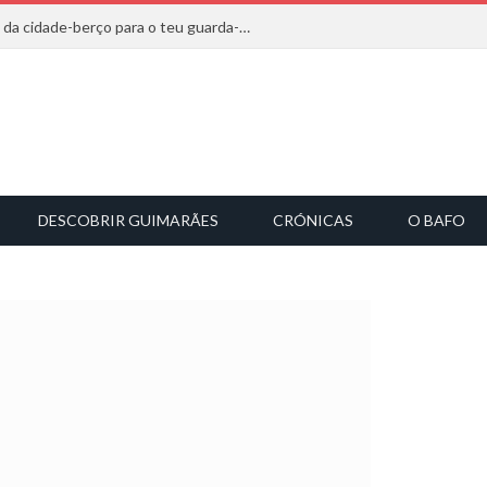
20 marcas que saem diretamente da cidade-berço para o teu guarda-roupa
DESCOBRIR GUIMARÃES
CRÓNICAS
O BAFO