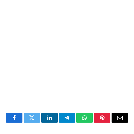
Facebook
Twitter
LinkedIn
Telegram
WhatsApp
Pinterest
Email