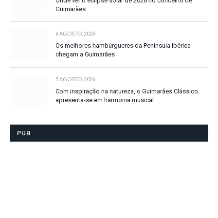
Onde ver o eclipse solar de 2026 no concelho de
Guimarães
6 AGOSTO, 2026
Os melhores hambúrgueres da Península Ibérica
chegam a Guimarães
5 AGOSTO, 2026
Com inspiração na natureza, o Guimarães Clássico
apresenta-se em harmonia musical
PUB