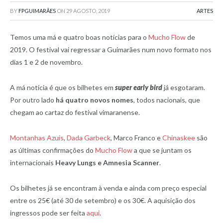
BY
FPGUIMARÃES
ON
29 AGOSTO, 2019
ARTES
Temos uma má e quatro boas notícias para o
Mucho Flow
de
2019. O festival vai regressar a Guimarães num novo formato nos
dias 1 e 2 de novembro.
A má notícia é que os bilhetes em
super early bird
já esgotaram.
Por outro lado
há quatro novos nomes
, todos nacionais, que
chegam ao cartaz do festival vimaranense.
Montanhas Azuis
,
Dada Garbeck
, Marco Franco e
Chinaskee
são
as últimas confirmações do
Mucho Flow
a que se juntam os
internacionais
Heavy Lungs e Amnesia Scanner
.
Os bilhetes já se encontram à venda e ainda com preço especial
entre os 25€ (até 30 de setembro) e os 30€. A aquisição dos
ingressos pode ser feita
aqui
.