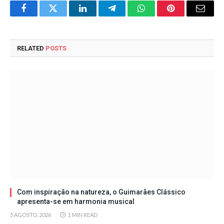
Facebook
Twitter
LinkedIn
Telegram
WhatsApp
Pinterest
Email
RELATED
POSTS
Com inspiração na natureza, o Guimarães Clássico
apresenta-se em harmonia musical
5 AGOSTO, 2026
1 MIN READ