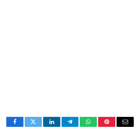
Facebook
Twitter
LinkedIn
Telegram
WhatsApp
Pinterest
Email