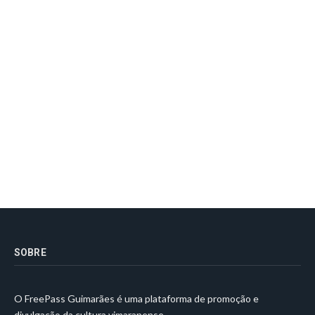
SOBRE
O FreePass Guimarães é uma plataforma de promoção e
divulgação da cultura vimaranense.