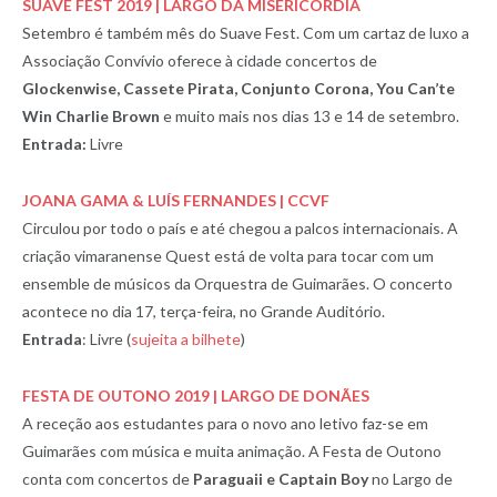
SUAVE FEST 2019 | LARGO DA MISERICÓRDIA
Setembro é também mês do Suave Fest. Com um cartaz de luxo a
Associação Convívio oferece à cidade concertos de
Glockenwise, Cassete Pirata, Conjunto Corona, You Can’te
Win Charlie Brown
e muito mais nos dias 13 e 14 de setembro.
Entrada:
Livre
JOANA GAMA & LUÍS FERNANDES | CCVF
Circulou por todo o país e até chegou a palcos internacionais. A
criação vimaranense Quest está de volta para tocar com um
ensemble de músicos da Orquestra de Guimarães. O concerto
acontece no dia 17, terça-feira, no Grande Auditório.
Entrada
: Livre (
sujeita a bilhete
)
FESTA DE OUTONO 2019 | LARGO DE DONÃES
A receção aos estudantes para o novo ano letivo faz-se em
Guimarães com música e muita animação. A Festa de Outono
conta com concertos de
Paraguaii e Captain Boy
no Largo de