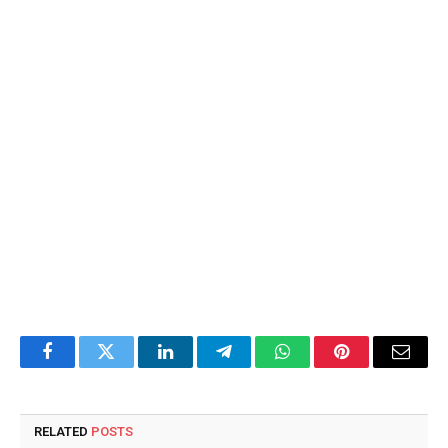
Facebook
Twitter
LinkedIn
Telegram
WhatsApp
Pinterest
Email
RELATED
POSTS