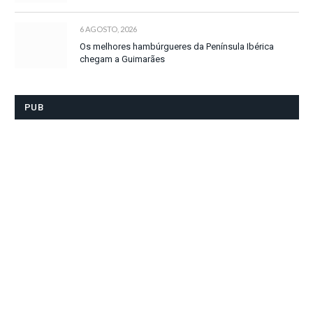
6 AGOSTO, 2026
Os melhores hambúrgueres da Península Ibérica
chegam a Guimarães
PUB