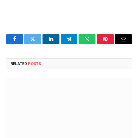
Facebook
Twitter
LinkedIn
Telegram
WhatsApp
Pinterest
Email
RELATED
POSTS