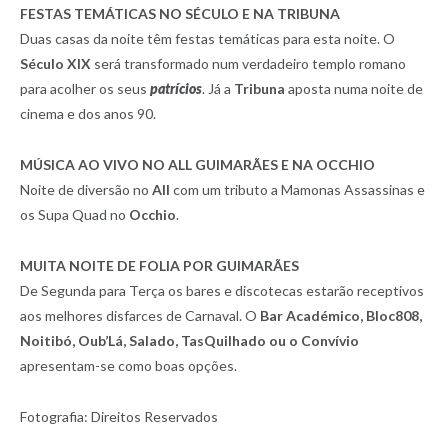
FESTAS TEMÁTICAS NO SÉCULO E NA TRIBUNA
Duas casas da noite têm festas temáticas para esta noite. O
Século XIX
será transformado num verdadeiro templo romano
para acolher os seus
patrícios
. Já a
Tribuna
aposta numa noite de
cinema e dos anos 90.
MÚSICA AO VIVO NO ALL GUIMARÃES E NA OCCHIO
Noite de diversão no
All
com um tributo a Mamonas Assassinas e
os Supa Quad no
Occhio
.
MUITA NOITE DE FOLIA POR GUIMARÃES
De Segunda para Terça os bares e discotecas estarão receptivos
aos melhores disfarces de Carnaval. O
Bar Académico, Bloc808,
Noitibó, Oub’Lá, Salado, TasQuilhado ou o Convívio
apresentam-se como boas opções.
Fotografia: Direitos Reservados