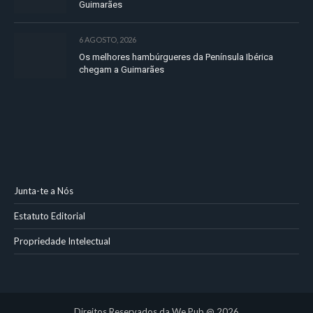
Guimarães
6 AGOSTO, 2026
Os melhores hambúrgueres da Península Ibérica
chegam a Guimarães
Junta-te a Nós
Estatuto Editorial
Propriedade Intelectual
Direitos Reservados da We Pub @ 2026