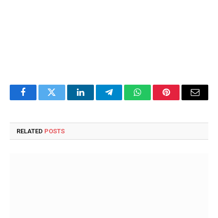
Facebook
Twitter
LinkedIn
Telegram
WhatsApp
Pinterest
Email
RELATED
POSTS