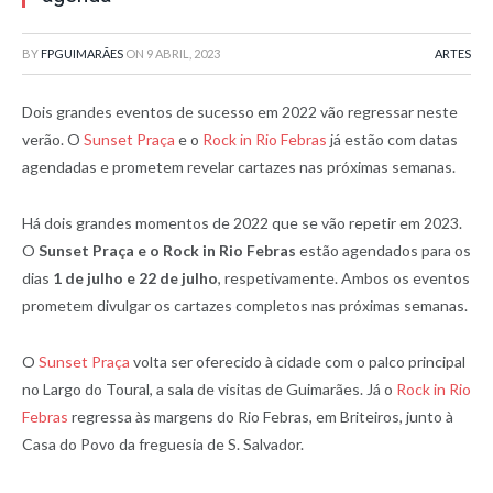
BY
FPGUIMARÃES
ON
9 ABRIL, 2023
ARTES
Dois grandes eventos de sucesso em 2022 vão regressar neste
verão. O
Sunset Praça
e o
Rock in Rio Febras
já estão com datas
agendadas e prometem revelar cartazes nas próximas semanas.
Há dois grandes momentos de 2022 que se vão repetir em 2023.
O
Sunset Praça e o Rock in Rio Febras
estão agendados para os
dias
1 de julho e 22 de julho
, respetivamente. Ambos os eventos
prometem divulgar os cartazes completos nas próximas semanas.
O
Sunset Praça
volta ser oferecido à cidade com o palco principal
no Largo do Toural, a sala de visitas de Guimarães. Já o
Rock in Rio
Febras
regressa às margens do Rio Febras, em Briteiros, junto à
Casa do Povo da freguesia de S. Salvador.