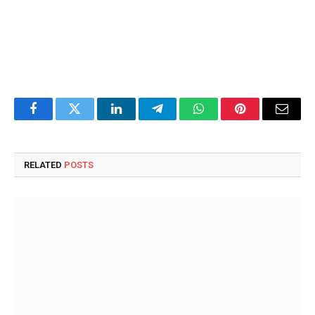
Facebook
Twitter
LinkedIn
Telegram
WhatsApp
Pinterest
Email
RELATED
POSTS