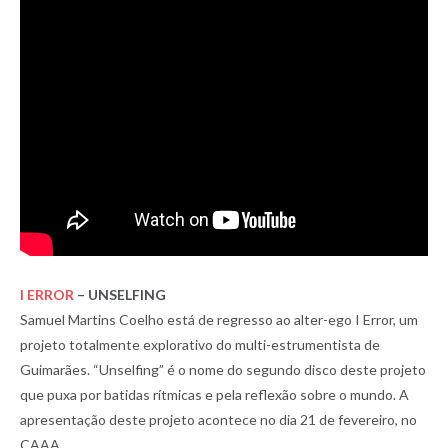
I ERROR
– UNSELFING
Samuel Martins Coelho está de regresso ao alter-ego I Error, um
projeto totalmente explorativo do multi-estrumentista de
Guimarães. “Unselfing” é o nome do segundo disco deste projeto
que puxa por batidas rítmicas e pela reflexão sobre o mundo. A
apresentação deste projeto acontece no dia 21 de fevereiro, no
CAAA.