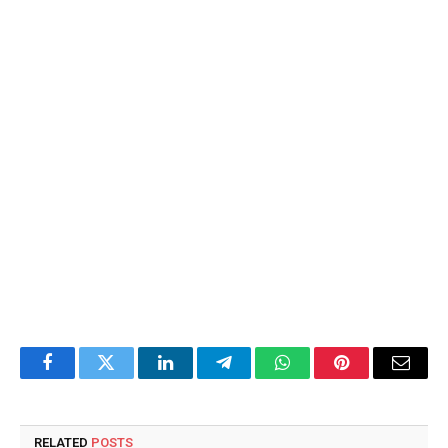
Facebook
Twitter
LinkedIn
Telegram
WhatsApp
Pinterest
Email
RELATED
POSTS