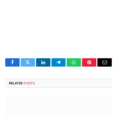
Facebook
Twitter
LinkedIn
Telegram
WhatsApp
Pinterest
Email
RELATED
POSTS