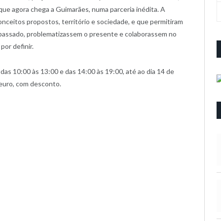
que agora chega a Guimarães, numa parceria inédita. A
onceitos propostos, território e sociedade, e que permitiram
o passado, problematizassem o presente e colaborassem no
por definir.
 das 10:00 às 13:00 e das 14:00 às 19:00, até ao dia 14 de
 euro, com desconto.