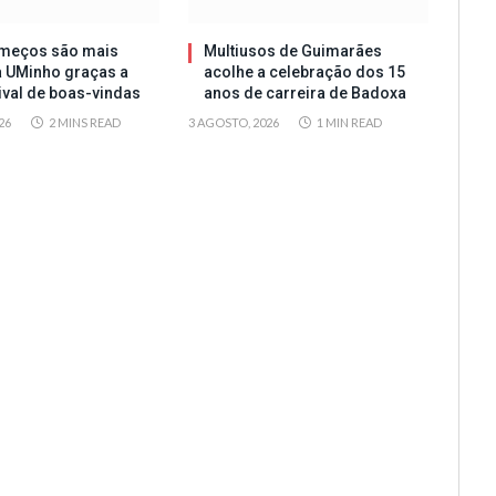
meços são mais
Multiusos de Guimarães
a UMinho graças a
acolhe a celebração dos 15
tival de boas-vindas
anos de carreira de Badoxa
26
2 MINS READ
3 AGOSTO, 2026
1 MIN READ