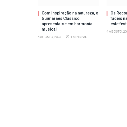
Com inspiração na natureza, o
Os Reco
Guimarães Clássico
fáceis n
apresenta-se em harmonia
este fes
musical
4 AGOSTO, 20
5 AGOSTO, 2026
1 MIN READ