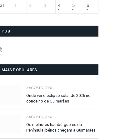
31
1
2
3
4
5
6
PUB
MAIS POPULARES
6 AGOSTO, 2026
Onde ver o eclipse solar de 2026 no
concelho de Guimarães
6 AGOSTO, 2026
Os melhores hambúrgueres da
Península Ibérica chegam a Guimarães