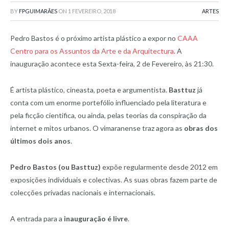
BY
FPGUIMARÃES
ON
1 FEVEREIRO, 2018
ARTES
Pedro Bastos é o próximo artista plástico a expor no
CAAA
Centro para os Assuntos da Arte e da Arquitectura
. A
inauguração acontece esta Sexta-feira, 2 de Fevereiro, às 21:30.
É artista plástico, cineasta, poeta e argumentista.
Basttuz
já
conta com um enorme portefólio influenciado pela literatura e
pela ficção cientifica, ou ainda, pelas teorias da conspiração da
internet e mitos urbanos. O vimaranense traz agora as
obras dos
últimos dois anos
.
Pedro Bastos (ou Basttuz)
expõe regularmente desde 2012 em
exposições individuais e colectivas. As suas obras fazem parte de
colecções privadas nacionais e internacionais.
A entrada para a
inauguração é livre
.