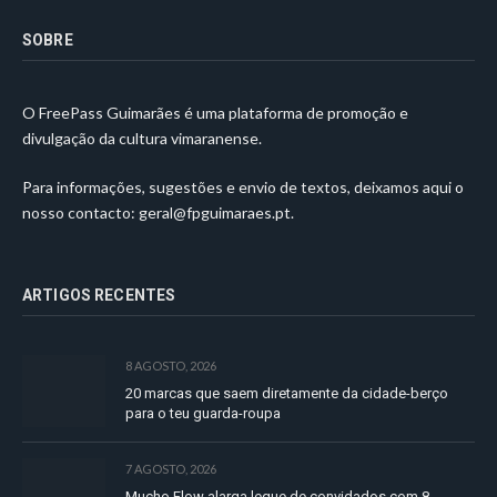
SOBRE
O FreePass Guimarães é uma plataforma de promoção e
divulgação da cultura vimaranense.
Para informações, sugestões e envio de textos, deixamos aqui o
nosso contacto:
geral@fpguimaraes.pt
.
ARTIGOS RECENTES
8 AGOSTO, 2026
20 marcas que saem diretamente da cidade-berço
para o teu guarda-roupa
7 AGOSTO, 2026
Mucho Flow alarga leque de convidados com 8