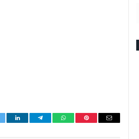
itter
LinkedIn
Telegram
WhatsApp
Pinterest
Email