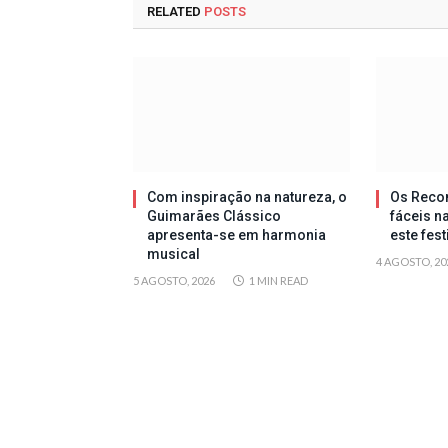
RELATED
POSTS
Com inspiração na natureza, o
Os Reco
Guimarães Clássico
fáceis n
apresenta-se em harmonia
este fes
musical
4 AGOSTO, 20
5 AGOSTO, 2026
1 MIN READ