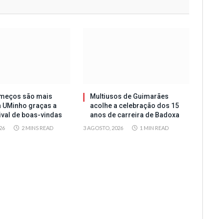
meços são mais
Multiusos de Guimarães
a UMinho graças a
acolhe a celebração dos 15
tival de boas-vindas
anos de carreira de Badoxa
26
2 MINS READ
3 AGOSTO, 2026
1 MIN READ