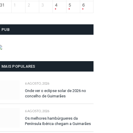
31
1
2
3
4
5
6
PUB
MAIS POPULARES
6 AGOSTO, 2026
Onde ver o eclipse solar de 2026 no
concelho de Guimarães
6 AGOSTO, 2026
Os melhores hambúrgueres da
Península Ibérica chegam a Guimarães