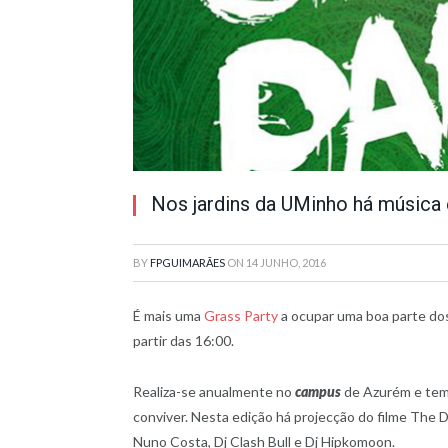
Nos jardins da UMinho há música
BY
FPGUIMARÃES
ON
14 JUNHO, 2016
É mais uma
Grass Party
a ocupar uma boa parte dos 
partir das 16:00.
Realiza-se anualmente no
campus
de Azurém e tem 
conviver. Nesta edição há projecção do filme The Da
Nuno Costa, Dj Clash Bull e Dj Hipkomoon.