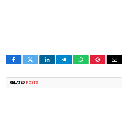
Facebook
Twitter
LinkedIn
Telegram
WhatsApp
Pinterest
Email
RELATED
POSTS