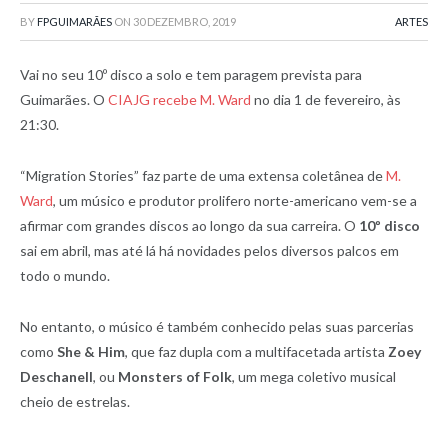
BY
FPGUIMARÃES
ON
30 DEZEMBRO, 2019
ARTES
Vai no seu 10º disco a solo e tem paragem prevista para
Guimarães. O
CIAJG recebe M. Ward
no dia 1 de fevereiro, às
21:30.
“Migration Stories” faz parte de uma extensa coletânea de
M.
Ward
, um músico e produtor prolifero norte-americano vem-se a
afirmar com grandes discos ao longo da sua carreira. O
10º disco
sai em abril, mas até lá há novidades pelos diversos palcos em
todo o mundo.
No entanto, o músico é também conhecido pelas suas parcerias
como
She & Him
, que faz dupla com a multifacetada artista
Zoey
Deschanell
, ou
Monsters of Folk
, um mega coletivo musical
cheio de estrelas.