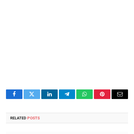
Facebook
Twitter
LinkedIn
Telegram
WhatsApp
Pinterest
Email
RELATED
POSTS