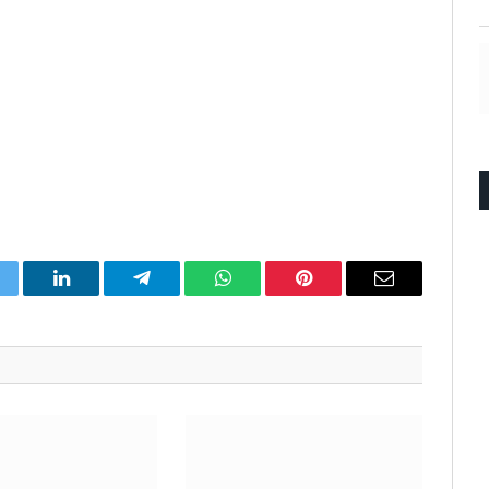
itter
LinkedIn
Telegram
WhatsApp
Pinterest
Email