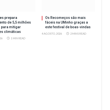
es prepara
Os Recomeços são mais
ento de 5,5 milhões
fáceis na UMinho graças a
 para mitigar
este festival de boas-vindas
es climáticas
4 AGOSTO, 2026
2 MINS READ
26
1 MIN READ