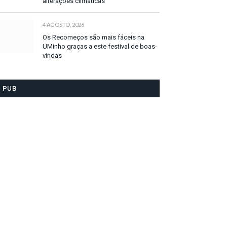
alterações climáticas
4 AGOSTO, 2026
Os Recomeços são mais fáceis na
UMinho graças a este festival de boas-
vindas
PUB