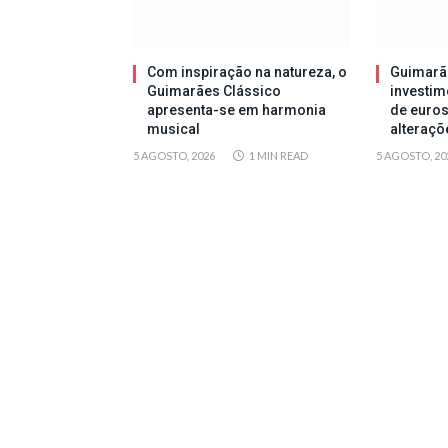
Com inspiração na natureza, o
Guimarã
Guimarães Clássico
investim
apresenta-se em harmonia
de euros
musical
alteraçõ
5 AGOSTO, 2026
1 MIN READ
5 AGOSTO, 20