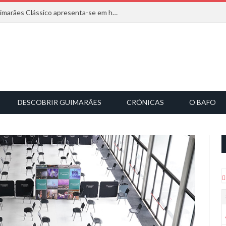
Com inspiração na natureza, o Guimarães Clássico apresenta-se em harmonia musical
DESCOBRIR GUIMARÃES
CRÓNICAS
O BAFO