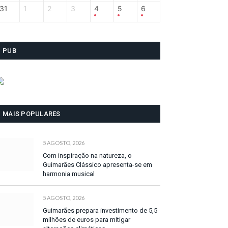
31
1
2
3
4
5
6
PUB
MAIS POPULARES
5 AGOSTO, 2026
Com inspiração na natureza, o
Guimarães Clássico apresenta-se em
harmonia musical
5 AGOSTO, 2026
Guimarães prepara investimento de 5,5
milhões de euros para mitigar